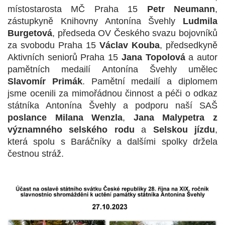
místostarosta MČ Praha 15
Petr Neumann
,
zástupkyně Knihovny Antonína Švehly
Ludmila
Burgetová
, předseda OV Českého svazu bojovníků
za svobodu Praha 15
Václav Kouba
, předsedkyně
Aktivních seniorů Praha 15
Jana Topolová
a autor
pamětních medailí Antonína Švehly umělec
Slavomír Primák
. Pamětní medailí a diplomem
jsme ocenili za mimořádnou činnost a péči o odkaz
státníka Antonína Švehly a podporu naší SAŠ
poslance Milana Wenzla
,
Jana Malypetra z
významného selského rodu
a
Selskou jízdu
,
která spolu s Baráčníky a dalšími spolky držela
čestnou stráž.