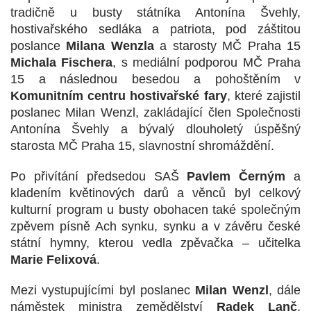
tradičně u busty státníka Antonína Švehly,
hostivařského sedláka a patriota, pod záštitou
poslance
Milana Wenzla
a starosty MČ Praha 15
Michala Fischera
, s mediální podporou MČ Praha
15 a následnou besedou a pohoštěním v
Komunitním centru hostivařské fary
, které zajistil
poslanec Milan Wenzl, zakládající člen Společnosti
Antonína Švehly a bývalý dlouholetý úspěšný
starosta MČ Praha 15, slavnostní shromáždění.
Po přivítání předsedou SAŠ
Pavlem Černým
a
kladením květinových darů a věnců byl celkový
kulturní program u busty obohacen také společným
zpěvem písně Ach synku, synku a v závěru české
státní hymny, kterou vedla zpěvačka – učitelka
Marie Felixová
.
Mezi vystupujícími byl poslanec
Milan Wenzl
, dále
náměstek ministra zemědělství
Radek Lanč
,