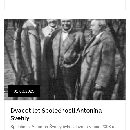
01.03.2025
Dvacet let Společnosti Antonína
Švehly
Společnost Antonína Švehly byla založena v roce 2003 u