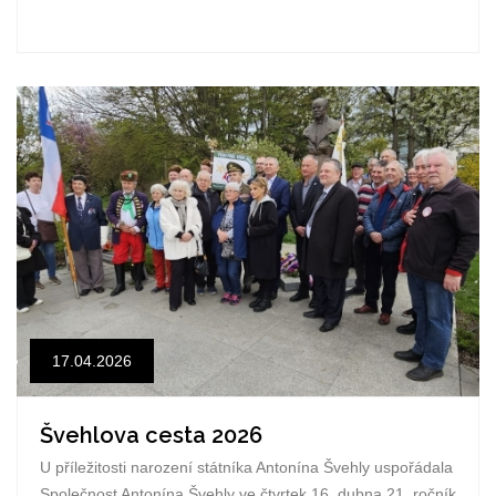
17.04.2026
Švehlova cesta 2026
U příležitosti narození státníka Antonína Švehly uspořádala
Společnost Antonína Švehly ve čtvrtek 16. dubna 21. ročník