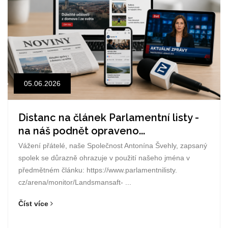
05.06.2026
Distanc na článek Parlamentní listy -
na náš podnět opraveno...
Vážení přátelé, naše Společnost Antonína Švehly, zapsaný
spolek se důrazně ohrazuje v použití našeho jména v
předmětném článku: https://www.parlamentnilisty.
cz/arena/monitor/Landsmansaft- ...
Číst více