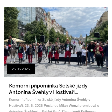
25.05.2025
Komorní připomínka Selské jízdy
Antonína Švehly v Hostivaři...
Komorní připomínka Selské jízdy Antonína Švehly v
Hostivaři, 23. 5. 2025 Poslanec Milan Wenzl promlouvá o
Antonínu Švehlovi a Selské jízdě Zástupkyně Knihovny