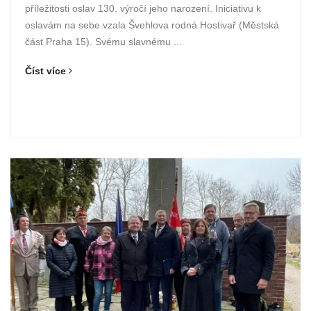
příležitosti oslav 130. výročí jeho narození. Iniciativu k
oslavám na sebe vzala Švehlova rodná Hostivař (Městská
část Praha 15). Svému slavnému ...
Číst více