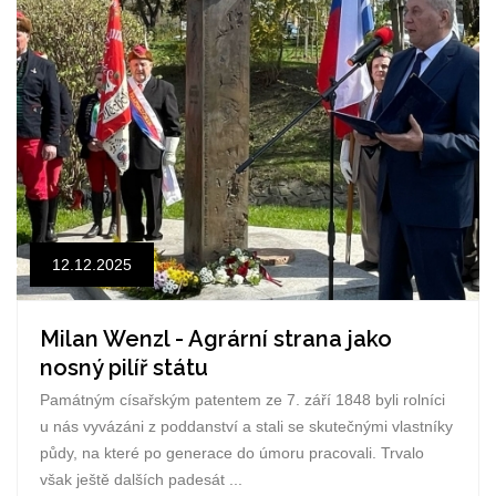
12.12.2025
Milan Wenzl - Agrární strana jako
nosný pilíř státu
Památným císařským patentem ze 7. září 1848 byli rolníci
u nás vyvázáni z poddanství a stali se skutečnými vlastníky
půdy, na které po generace do úmoru pracovali. Trvalo
však ještě dalších padesát ...