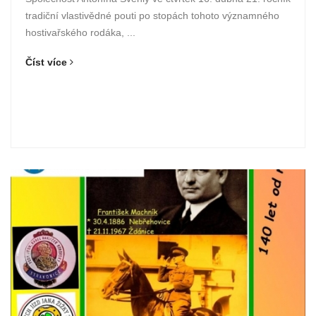
tradiční vlastivědné pouti po stopách tohoto významného
hostivařského rodáka, ...
Číst více