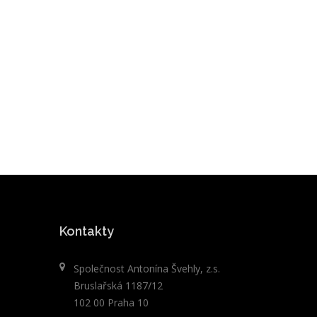
Kontakty
Společnost Antonína Švehly, z.s.
Bruslařská 1187/12
102 00 Praha 10