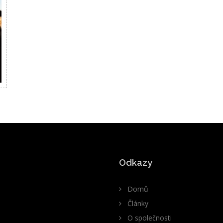
Odkazy
Domů
Články
O společnosti