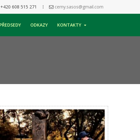
+420 608 515 271
cerny.sasos@gmail.com
PŘEDSEDY
ODKAZY
KONTAKTY