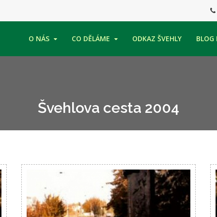
O NÁS
CO DĚLÁME
ODKAZ ŠVEHLY
BLOG 
Švehlova cesta 2004